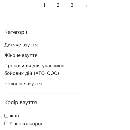
1
2
3
→
Категорії
Дитяче взуття
Жіноче взуття
Пропозиція для учасників
бойових дій (ATO, OOC)
Чоловіче взуття
Колір взуття
жовті
Різнокольорові