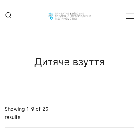
Skip
to
content
ПКПОП | Приватне Київське
PKPOP
протезно-ортопедичне
підприємство | Протезування |
Ортопедичні устілки | Ортопедичне
взуття
Дитяче взуття
Showing 1–9 of 26
results