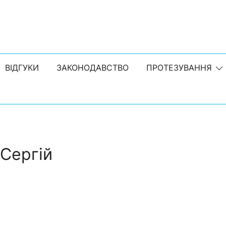
е підприємство | Протезування | Ортопедичні устілки 
ВІДГУКИ
ЗАКОНОДАВСТВО
ПРОТЕЗУВАННЯ
Сергій