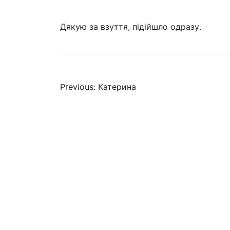
Дякую за взуття, підійшло одразу.
Навігація
Previous:
Катерина
записів